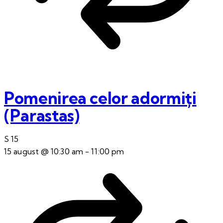
Pomenirea celor adormiți
(Parastas)
S
15
15 august @ 10:30 am
-
11:00 pm