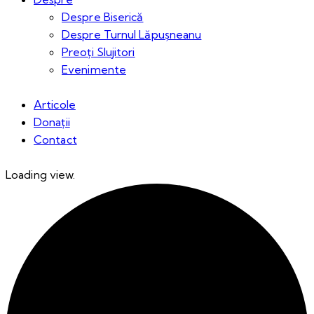
Despre Biserică
Despre Turnul Lăpușneanu
Preoți Slujitori
Evenimente
Articole
Donații
Contact
Loading view.