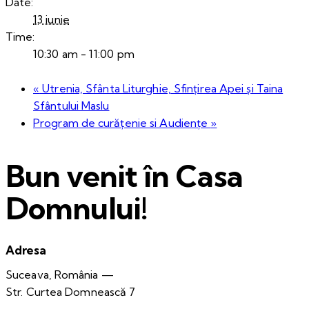
Date:
13 iunie
Time:
10:30 am - 11:00 pm
«
Utrenia, Sfânta Liturghie, Sfințirea Apei și Taina
Sfântului Maslu
Program de curățenie si Audiențe
»
Bun venit în Casa
Domnului!
Adresa
Suceava, România —
Str. Curtea Domnească 7