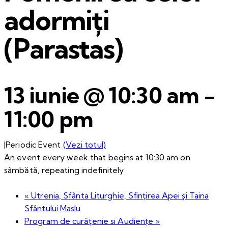
adormiți
(Parastas)
13 iunie @ 10:30 am
-
11:00 pm
|
Periodic Event
(Vezi totul)
An event every week that begins at 10:30 am on
sâmbătă, repeating indefinitely
«
Utrenia, Sfânta Liturghie, Sfințirea Apei și Taina
Sfântului Maslu
Program de curățenie si Audiențe
»