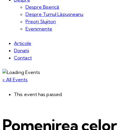
Despre Biserică
Despre Turnul Lăpușneanu
Preoți Slujitori
Evenimente
Articole
Donații
Contact
« All Events
This event has passed.
Pomenirea celor