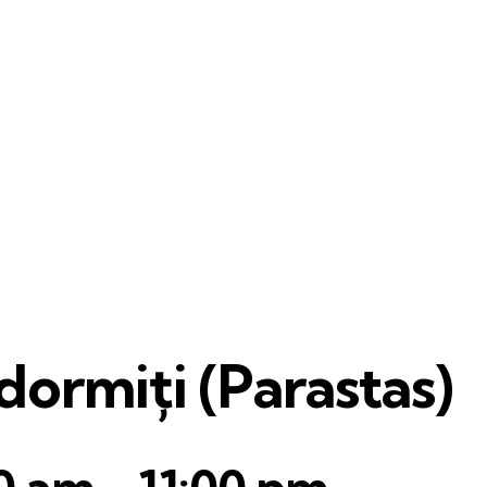
ormiți (Parastas)
0 am
-
11:00 pm