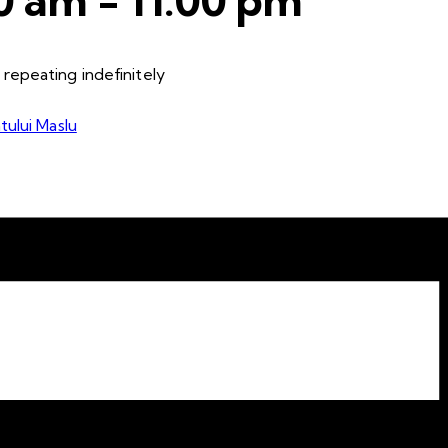
repeating indefinitely
tului Maslu