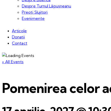
Despre Turnul Lăpușneanu
Preoți Slujitori
Evenimente
Articole
Donații
Contact
« All Events
Pomenirea celor ad
17 aprilie, 2027 @ 10: