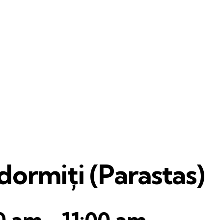
ormiți (Parastas)
30 am
-
11:00 am