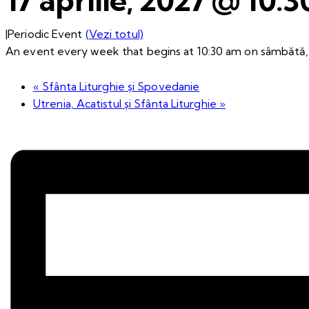
|
Periodic Event
(Vezi totul)
An event every week that begins at 10:30 am on sâmbătă, 
«
Sfânta Liturghie și Spovedanie
Utrenia, Acatistul și Sfânta Liturghie
»