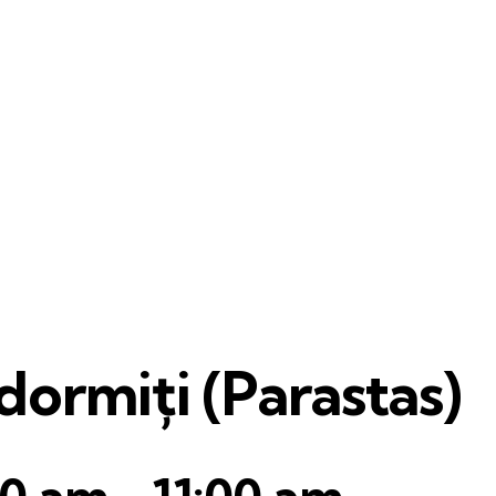
ormiți (Parastas)
30 am
-
11:00 am