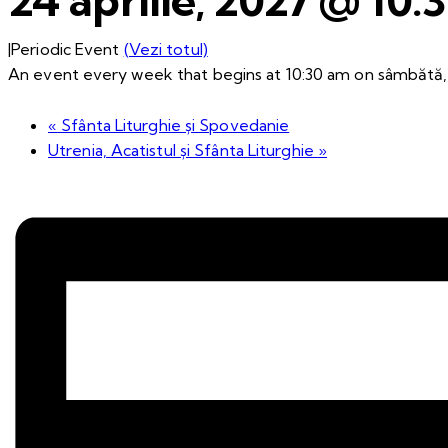
|
Periodic Event
(Vezi totul)
An event every week that begins at 10:30 am on sâmbătă, 
«
Sfânta Liturghie și Spovedanie
Utrenia, Acatistul și Sfânta Liturghie
»