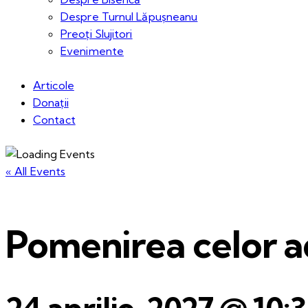
Despre Turnul Lăpușneanu
Preoți Slujitori
Evenimente
Articole
Donații
Contact
« All Events
Pomenirea celor ad
24 aprilie, 2027 @ 10: