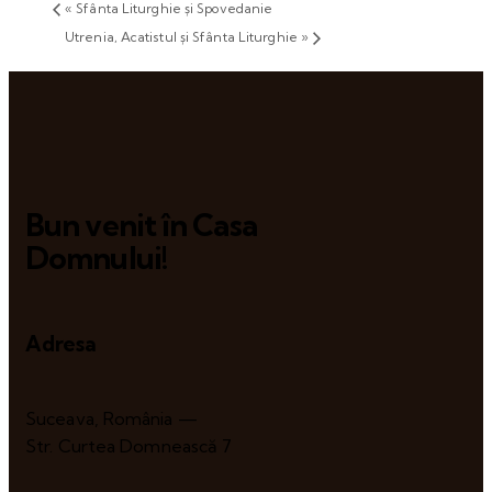
«
Sfânta Liturghie și Spovedanie
Utrenia, Acatistul și Sfânta Liturghie
»
Bun venit în Casa
Domnului!
Adresa
Suceava, România —
Str. Curtea Domnească 7