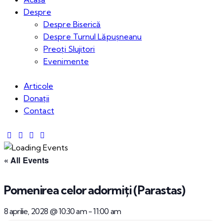
Despre
Despre Biserică
Despre Turnul Lăpușneanu
Preoți Slujitori
Evenimente
Articole
Donații
Contact
« All Events
Pomenirea celor adormiți (Parastas)
8 aprilie, 2028 @ 10:30 am
-
11:00 am