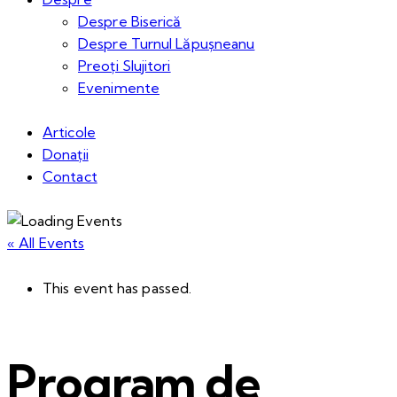
Despre Biserică
Despre Turnul Lăpușneanu
Preoți Slujitori
Evenimente
Articole
Donații
Contact
« All Events
This event has passed.
Program de