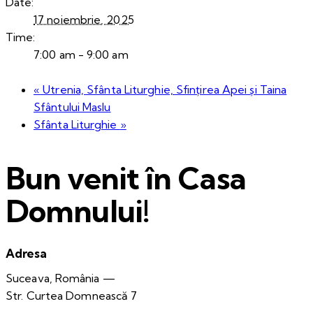
Date:
17 noiembrie, 2025
Time:
7:00 am - 9:00 am
«
Utrenia, Sfânta Liturghie, Sfințirea Apei și Taina
Sfântului Maslu
Sfânta Liturghie
»
Bun venit în Casa
Domnului!
Adresa
Suceava, România —
Str. Curtea Domnească 7