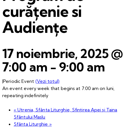
curățenie si
Audiențe
17 noiembrie, 2025 @
7:00 am
-
9:00 am
|
Periodic Event
(Vezi totul)
An event every week that begins at 7:00 am on luni,
repeating indefinitely
«
Utrenia, Sfânta Liturghie, Sfințirea Apei și Taina
Sfântului Maslu
Sfânta Liturghie
»