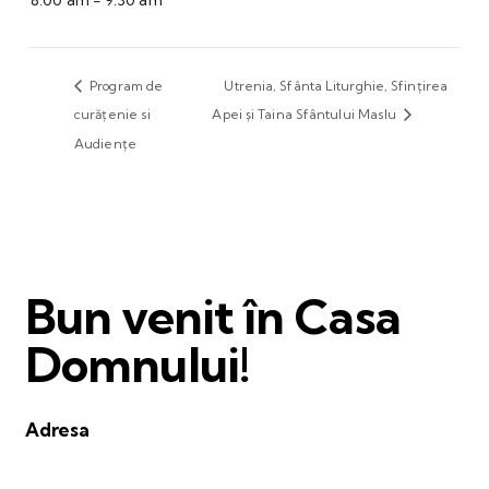
8:00 am - 9:30 am
Program de
Utrenia, Sfânta Liturghie, Sfințirea
curățenie si
Apei și Taina Sfântului Maslu
Audiențe
Bun venit în Casa
Domnului!
Adresa