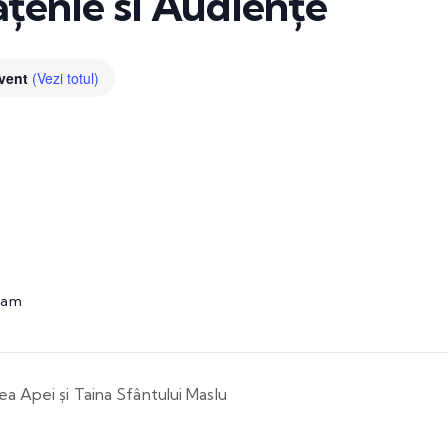
țenie si Audiențe
Event
(Vezi totul)
0 am
ea Apei și Taina Sfântului Maslu