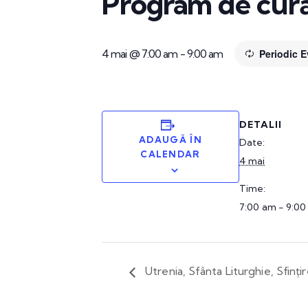
Program de cură
4 mai @ 7:00 am
-
9:00 am
Periodic 
DETALII
ADAUGĂ ÎN
Date:
CALENDAR
4 mai
Time:
7:00 am - 9:0
Utrenia, Sfânta Liturghie, Sfințir