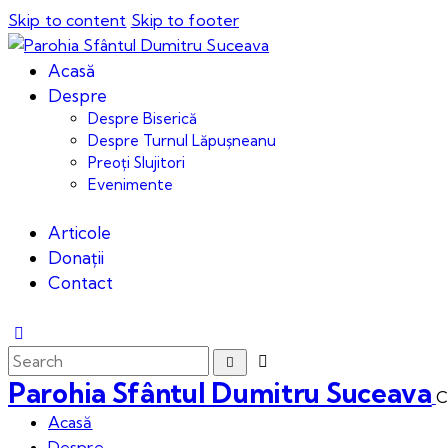
Skip to content
Skip to footer
Acasă
Despre
Despre Biserică
Despre Turnul Lăpușneanu
Preoți Slujitori
Evenimente
Articole
Donații
Contact
Parohia Sfântul Dumitru Suceava
C
Acasă
Despre