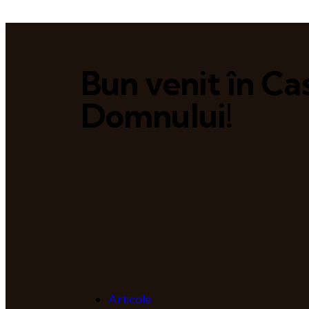
Bun venit în Ca
Domnului!
Articole