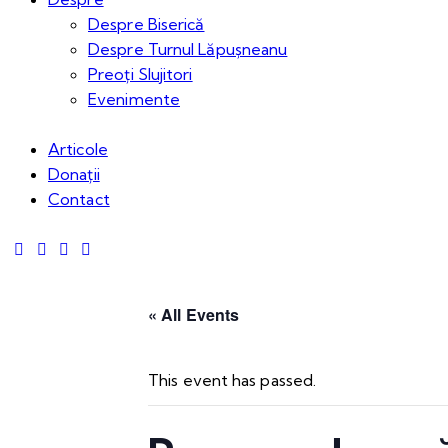
Despre Biserică
Despre Turnul Lăpușneanu
Preoți Slujitori
Evenimente
Articole
Donații
Contact
« All Events
This event has passed.