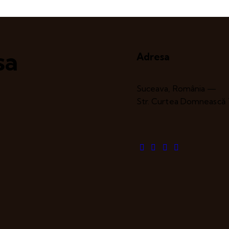
sa
Adresa
Suceava, România —
Str. Curtea Domnească 