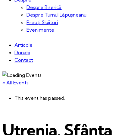
Despre Biserică
Despre Turnul Lăpușneanu
Preoți Slujitori
Evenimente
Articole
Donații
Contact
« All Events
This event has passed.
Utrenia, Sfânta