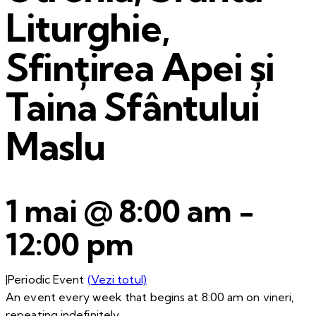
Liturghie,
Sfințirea Apei și
Taina Sfântului
Maslu
1 mai @ 8:00 am
-
12:00 pm
|
Periodic Event
(Vezi totul)
An event every week that begins at 8:00 am on vineri,
repeating indefinitely