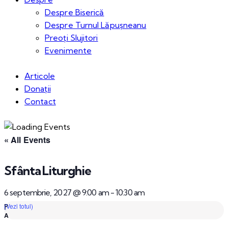
Despre Biserică
Despre Turnul Lăpușneanu
Preoți Slujitori
Evenimente
Articole
Donații
Contact
« All Events
Sfânta Liturghie
6 septembrie, 2027 @ 9:00 am
-
10:30 am
(Vezi totul)