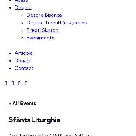
Despre
Despre Biserică
Despre Turnul Lăpușneanu
Preoți Slujitori
Evenimente
Articole
Donații
Contact
« All Events
Sfânta Liturghie
7 septembrie, 2027 @ 8:00 am
-
9:30 am