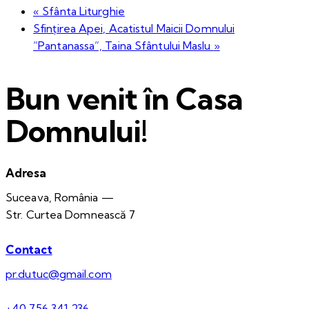
«
Sfânta Liturghie
Sfințirea Apei, Acatistul Maicii Domnului
”Pantanassa”, Taina Sfântului Maslu
»
Bun venit în Casa
Domnului!
Adresa
Suceava, România —
Str. Curtea Domnească 7
Contact
pr.dutuc@gmail.com
+40 756 341 236