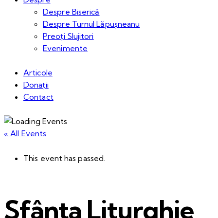
Despre Biserică
Despre Turnul Lăpușneanu
Preoți Slujitori
Evenimente
Articole
Donații
Contact
« All Events
This event has passed.
Sfânta Liturghie