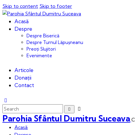
Skip to content
Skip to footer
Acasă
Despre
Despre Biserică
Despre Turnul Lăpușneanu
Preoți Slujitori
Evenimente
Articole
Donații
Contact
Parohia Sfântul Dumitru Suceava
C
Acasă
Despre