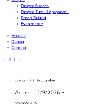
Despre Biserică
Despre Turnul Lăpușneanu
Preoți Slujitori
Evenimente
Articole
Donații
Contact
Events
Sfânta Liturghie
Acum
 - 
12/9/2026
Select
noiembrie 2026
date.