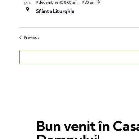
9 decembrie @ 8:00 am
-
9:30 am
MIE
9
Sfânta Liturghie
Events
Previous
Bun venit în Cas