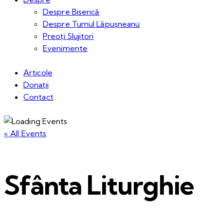
Despre Biserică
Despre Turnul Lăpușneanu
Preoți Slujitori
Evenimente
Articole
Donații
Contact
« All Events
Sfânta Liturghie