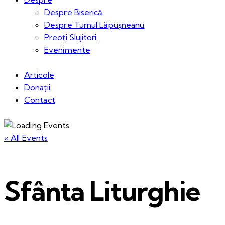
Despre Biserică
Despre Turnul Lăpușneanu
Preoți Slujitori
Evenimente
Articole
Donații
Contact
« All Events
Sfânta Liturghie