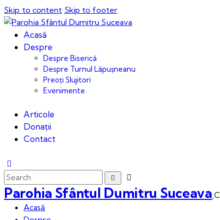
Skip to content
Skip to footer
Acasă
Despre
Despre Biserică
Despre Turnul Lăpușneanu
Preoți Slujitori
Evenimente
Articole
Donații
Contact
Parohia Sfântul Dumitru Suceava
C
Acasă
Despre