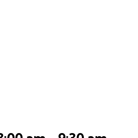
 8:00 am
-
9:30 am