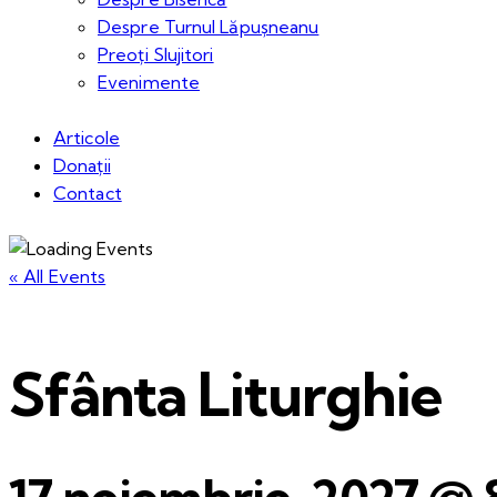
Despre Turnul Lăpușneanu
Preoți Slujitori
Evenimente
Articole
Donații
Contact
« All Events
Sfânta Liturghie
17 noiembrie, 2027 @