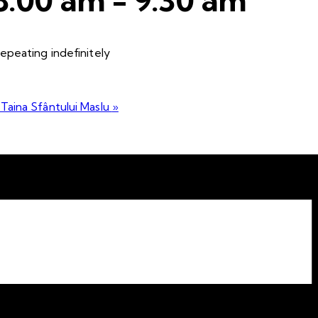
epeating indefinitely
 Taina Sfântului Maslu
»