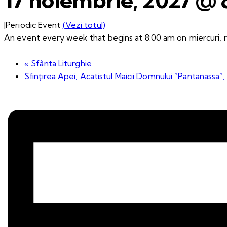
|
Periodic Event
(Vezi totul)
An event every week that begins at 8:00 am on miercuri, r
«
Sfânta Liturghie
Sfințirea Apei, Acatistul Maicii Domnului ”Pantanassa”,