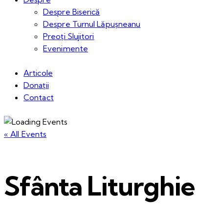
Despre Biserică
Despre Turnul Lăpușneanu
Preoți Slujitori
Evenimente
Articole
Donații
Contact
« All Events
Sfânta Liturghie