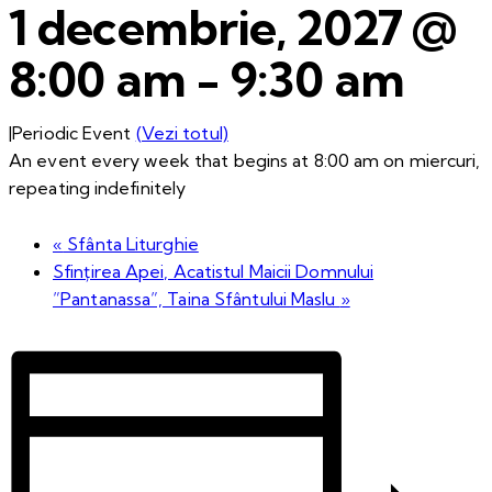
1 decembrie, 2027 @
8:00 am
-
9:30 am
|
Periodic Event
(Vezi totul)
An event every week that begins at 8:00 am on miercuri,
repeating indefinitely
«
Sfânta Liturghie
Sfințirea Apei, Acatistul Maicii Domnului
”Pantanassa”, Taina Sfântului Maslu
»