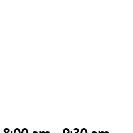
 8:00 am
-
9:30 am