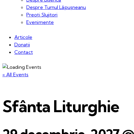
Despre Turnul Lăpușneanu
Preoți Slujitori
Evenimente
Articole
Donații
Contact
« All Events
Sfânta Liturghie
29 decembrie, 2027 @