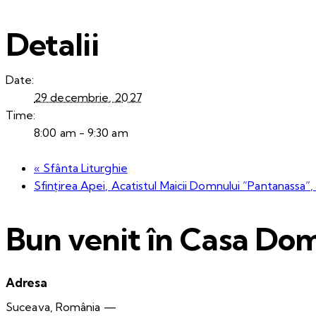
Detalii
Date:
29 decembrie, 2027
Time:
8:00 am - 9:30 am
«
Sfânta Liturghie
Sfințirea Apei, Acatistul Maicii Domnului ”Pantanassa”,
Bun venit în Casa Dom
Adresa
Suceava, România —