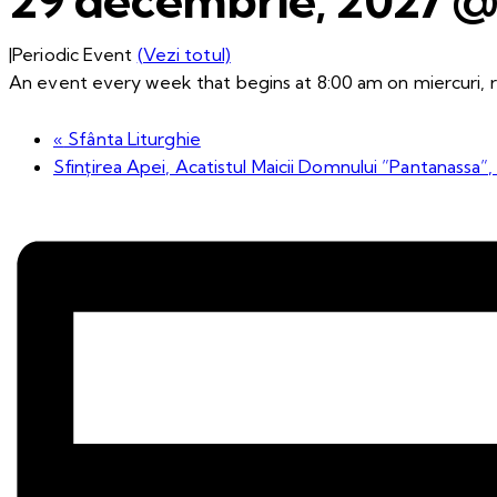
|
Periodic Event
(Vezi totul)
An event every week that begins at 8:00 am on miercuri, r
«
Sfânta Liturghie
Sfințirea Apei, Acatistul Maicii Domnului ”Pantanassa”,