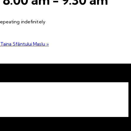
epeating indefinitely
 Taina Sfântului Maslu
»