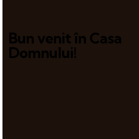
Bun venit în Casa
Domnului!