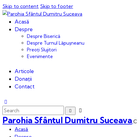
Skip to content
Skip to footer
Acasă
Despre
Despre Biserică
Despre Turnul Lăpușneanu
Preoți Slujitori
Evenimente
Articole
Donații
Contact
Parohia Sfântul Dumitru Suceava
C
Acasă
Despre