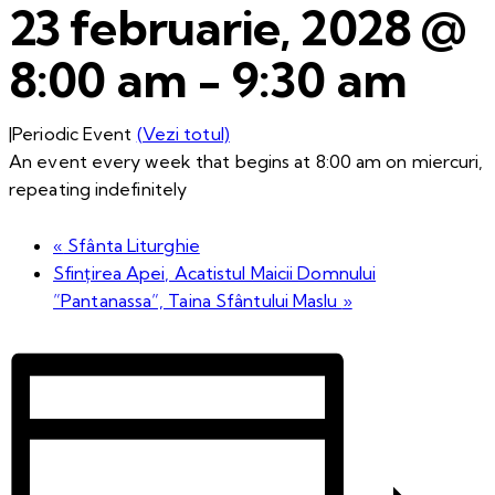
23 februarie, 2028 @
8:00 am
-
9:30 am
|
Periodic Event
(Vezi totul)
An event every week that begins at 8:00 am on miercuri,
repeating indefinitely
«
Sfânta Liturghie
Sfințirea Apei, Acatistul Maicii Domnului
”Pantanassa”, Taina Sfântului Maslu
»