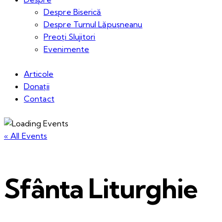
Despre Biserică
Despre Turnul Lăpușneanu
Preoți Slujitori
Evenimente
Articole
Donații
Contact
« All Events
Sfânta Liturghie