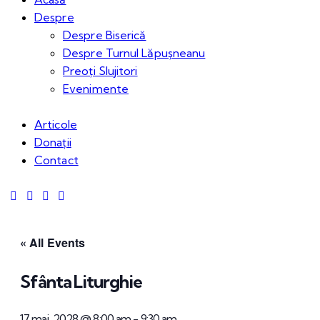
Despre
Despre Biserică
Despre Turnul Lăpușneanu
Preoți Slujitori
Evenimente
Articole
Donații
Contact
« All Events
Sfânta Liturghie
17 mai, 2028 @ 8:00 am
-
9:30 am