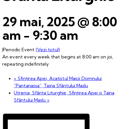
29 mai, 2025 @ 8:00
am
-
9:30 am
|
Periodic Event
(Vezi totul)
An event every week that begins at 8:00 am on joi,
repeating indefinitely
«
Sfințirea Apei, Acatistul Maicii Domnului
”Pantanassa”, Taina Sfântului Maslu
Utrenia, Sfânta Liturghie, Sfințirea Apei și Taina
Sfântului Maslu
»