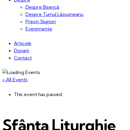
Despre Biserică
Despre Turnul Lăpușneanu
Preoți Slujitori
Evenimente
Articole
Donații
Contact
« All Events
This event has passed.
Sfânta Liturghie