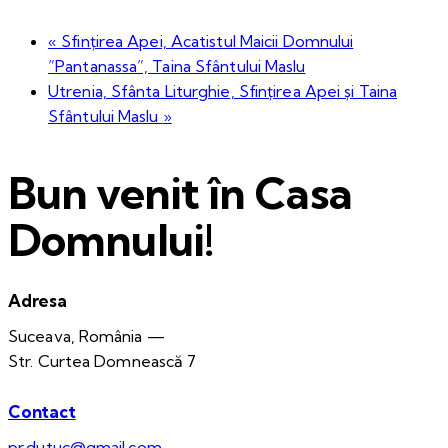
«
Sfințirea Apei, Acatistul Maicii Domnului
”Pantanassa”, Taina Sfântului Maslu
Utrenia, Sfânta Liturghie, Sfințirea Apei și Taina
Sfântului Maslu
»
Bun venit în Casa
Domnului!
Adresa
Suceava, România —
Str. Curtea Domnească 7
Contact
pr.dutuc@gmail.com