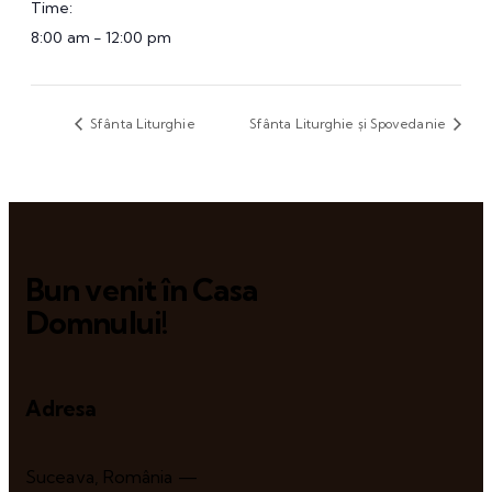
Time:
8:00 am - 12:00 pm
Sfânta Liturghie
Sfânta Liturghie și Spovedanie
Bun venit în Casa
Domnului!
Adresa
Suceava, România —