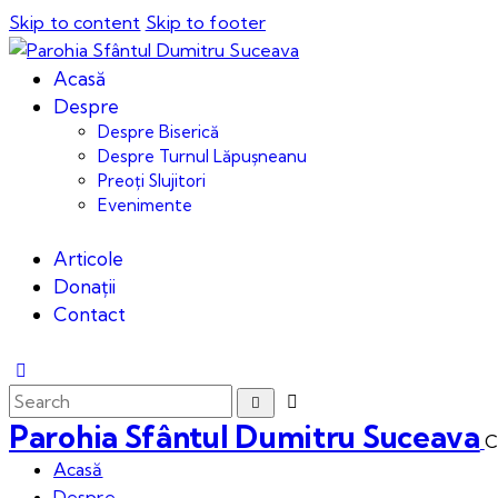
Skip to content
Skip to footer
Acasă
Despre
Despre Biserică
Despre Turnul Lăpușneanu
Preoți Slujitori
Evenimente
Articole
Donații
Contact
Parohia Sfântul Dumitru Suceava
C
Acasă
Despre