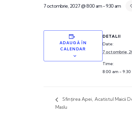
7 octombrie, 2027 @ 8:00 am
-
9:30 am
DETALII
ADAUGĂ ÎN
Date:
CALENDAR
7 octombrie, 
Time:
8:00 am - 9:30
Sfințirea Apei, Acatistul Maicii 
Maslu