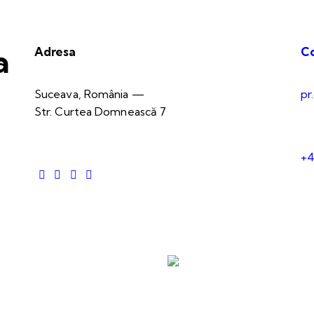
a
Adresa
C
Suceava, România —
pr
Str. Curtea Domnească 7
+4