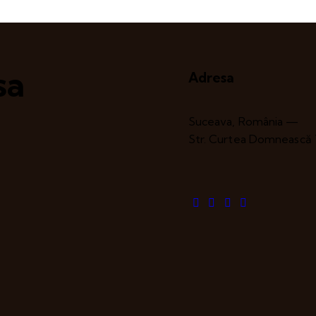
sa
Adresa
Suceava, România —
Str. Curtea Domnească 