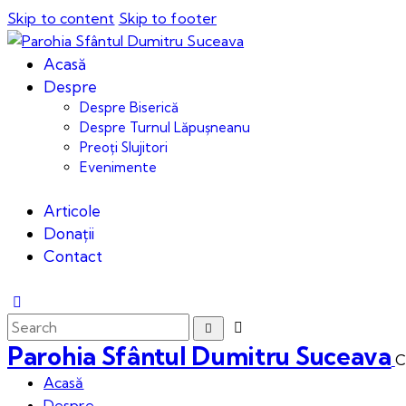
Skip to content
Skip to footer
Acasă
Despre
Despre Biserică
Despre Turnul Lăpușneanu
Preoți Slujitori
Evenimente
Articole
Donații
Contact
Parohia Sfântul Dumitru Suceava
C
Acasă
Despre