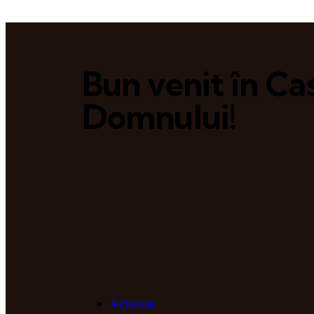
Bun venit în Ca
Domnului!
Articole