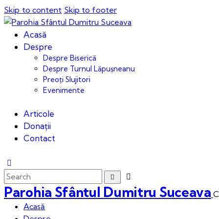
Skip to content
Skip to footer
Acasă
Despre
Despre Biserică
Despre Turnul Lăpușneanu
Preoți Slujitori
Evenimente
Articole
Donații
Contact
Parohia Sfântul Dumitru Suceava
C
Acasă
Despre