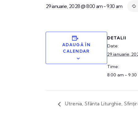
29 ianuarie, 2028 @ 8:00 am
-
9:30 am
DETALII
ADAUGĂ ÎN
Date:
CALENDAR
29 ianuarie, 20
Time:
8:00 am - 9:30
Utrenia, Sfânta Liturghie, Sfințir