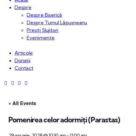
Despre
Despre Biserică
Despre Turnul Lăpușneanu
Preoți Slujitori
Evenimente
Articole
Donații
Contact
« All Events
Pomenirea celor adormiți (Parastas)
29 ianuarie, 2028 @ 10:30 am
-
11:00 am