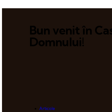
Bun venit în Ca
Domnului!
Articole