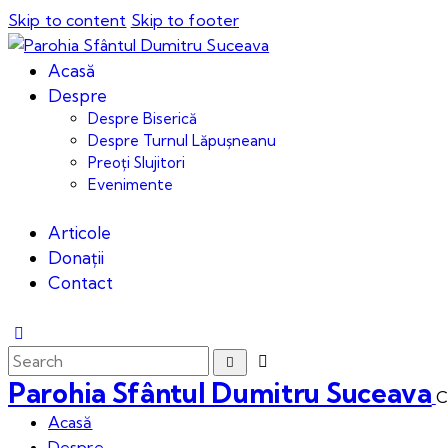
Skip to content
Skip to footer
Acasă
Despre
Despre Biserică
Despre Turnul Lăpușneanu
Preoți Slujitori
Evenimente
Articole
Donații
Contact
Parohia Sfântul Dumitru Suceava
C
Acasă
Despre