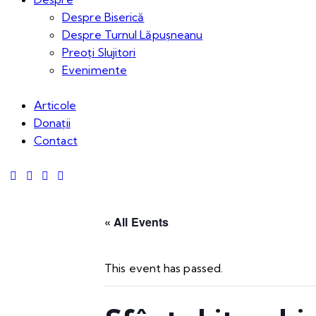
Despre Biserică
Despre Turnul Lăpușneanu
Preoți Slujitori
Evenimente
Articole
Donații
Contact
« All Events
This event has passed.