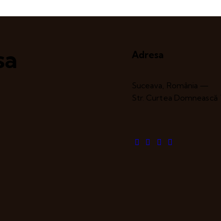
sa
Adresa
Suceava, România —
Str. Curtea Domnească 