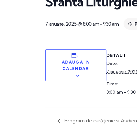
Sfânta Liturghi
7 ianuarie, 2025 @ 8:00 am
-
9:30 am
P
DETALII
ADAUGĂ ÎN
Date:
CALENDAR
7 ianuarie, 202
Time:
8:00 am - 9:30
Program de curățenie si Audie