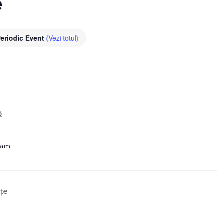
e
eriodic Event
(Vezi totul)
5
 am
nțe