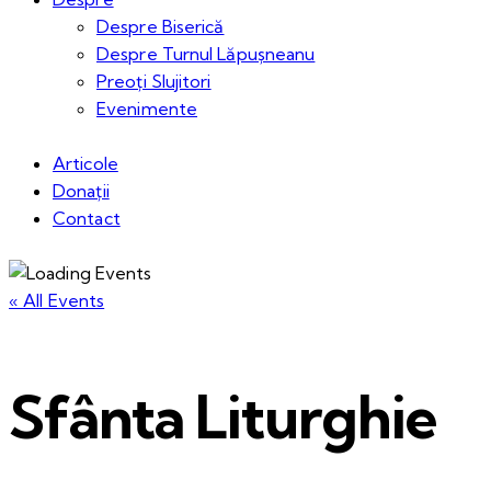
Despre Biserică
Despre Turnul Lăpușneanu
Preoți Slujitori
Evenimente
Articole
Donații
Contact
« All Events
Sfânta Liturghie