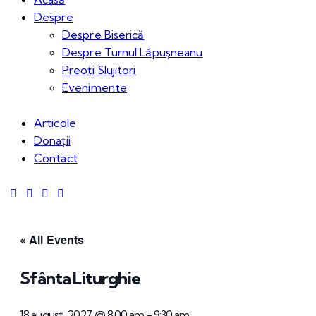
Despre
Despre Biserică
Despre Turnul Lăpușneanu
Preoți Slujitori
Evenimente
Articole
Donații
Contact
« All Events
Sfânta Liturghie
18 august, 2027 @ 8:00 am
-
9:30 am