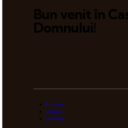
Bun venit în Ca
Domnului!
Articole
Donații
Contact