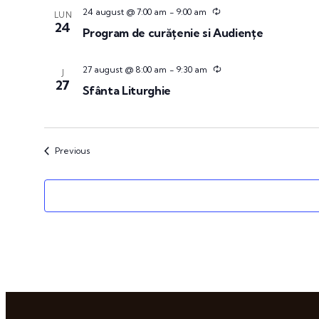
24 august @ 7:00 am
-
9:00 am
LUN
24
Program de curățenie si Audiențe
27 august @ 8:00 am
-
9:30 am
J
27
Sfânta Liturghie
Events
Previous