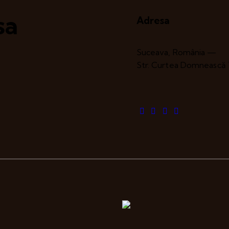
sa
Adresa
Suceava, România —
Str. Curtea Domnească 