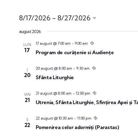
8/17/2026
 - 
8/27/2026
Select
august 2026
date.
17 august @ 7:00 am
-
9:00 am
LUN
17
Program de curățenie si Audiențe
20 august @ 8:00 am
-
9:30 am
J
20
Sfânta Liturghie
21 august @ 8:00 am
-
12:00 pm
VIN
21
Utrenia, Sfânta Liturghie, Sfințirea Apei și 
22 august @ 10:30 am
-
11:00 pm
S
22
Pomenirea celor adormiți (Parastas)